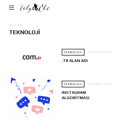
Tolga
Eke
BÖLÜM:
TEKNOLOJI
TEKNOLOJI
10 ARALIK 2019
.TR ALAN ADI
TEKNOLOJI
15 ŞUBAT 2019
INSTAGRAM
ALGORITMASI